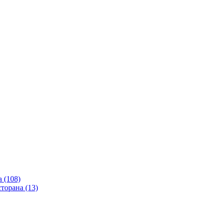
 (108)
сторана (13)