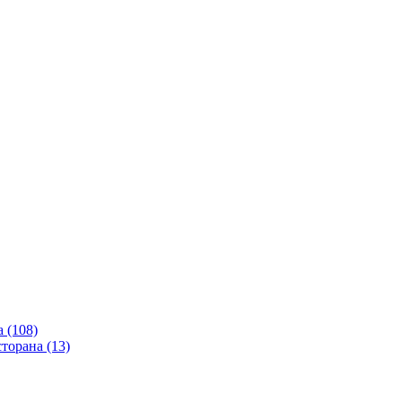
 (108)
сторана (13)