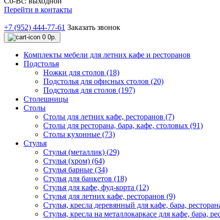
Сб-Вс: выходной
Перейти в контакты
+7 (952) 444-77-61
Заказать звонок
0
0р.
Комплекты мебели для летних кафе и ресторанов
Подстолья
Ножки для столов (18)
Подстолья для офисных столов (20)
Подстолья для столов (197)
Столешницы
Столы
Столы для летних кафе, ресторанов (7)
Столы для ресторана, бара, кафе, столовых (91)
Столы кухонные (73)
Стулья
Стулья (металлик) (29)
Стулья (хром) (64)
Стулья барные (34)
Стулья для банкетов (18)
Стулья для кафе, фуд-корта (12)
Стулья для летних кафе, ресторанов (9)
Стулья, кресла деревянный для кафе, бара, ресторана
Стулья, кресла на металлокаркасе для кафе, бара, ре