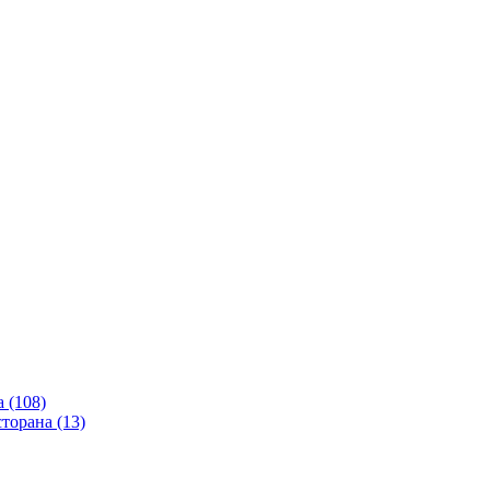
 (108)
сторана (13)