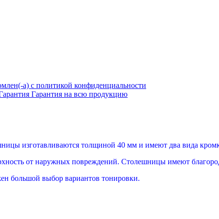
омлен(-а) с политикой конфиденциальности
Гарантия
Гарантия на всю продукцию
шницы изготавливаются толщиной 40 мм и имеют два вида кромк
хность от наружных повреждений. Столешницы имеют благород
ожен большой выбор вариантов тонировки.