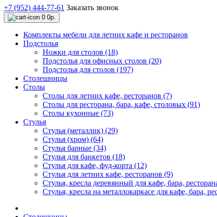
+7 (952) 444-77-61
Заказать звонок
0
0р.
Комплекты мебели для летних кафе и ресторанов
Подстолья
Ножки для столов (18)
Подстолья для офисных столов (20)
Подстолья для столов (197)
Столешницы
Столы
Столы для летних кафе, ресторанов (7)
Столы для ресторана, бара, кафе, столовых (91)
Столы кухонные (73)
Стулья
Стулья (металлик) (29)
Стулья (хром) (64)
Стулья барные (34)
Стулья для банкетов (18)
Стулья для кафе, фуд-корта (12)
Стулья для летних кафе, ресторанов (9)
Стулья, кресла деревянный для кафе, бара, ресторана
Стулья, кресла на металлокаркасе для кафе, бара, ре
Столешницы