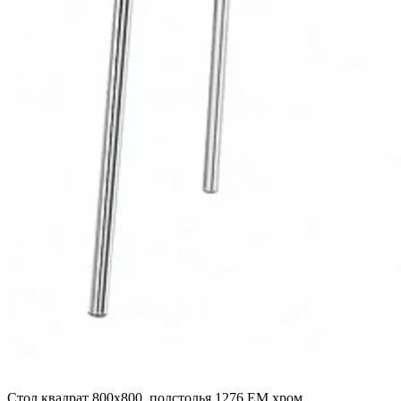
Стол квадрат 800х800, подстолья 1276 ЕМ хром