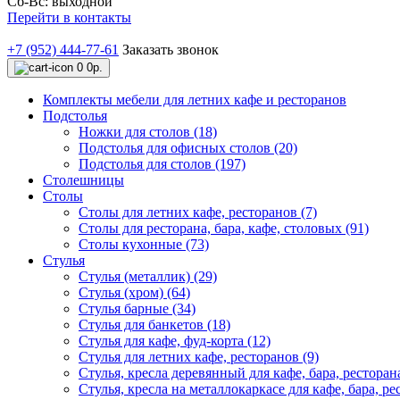
Сб-Вс: выходной
Перейти в контакты
+7 (952) 444-77-61
Заказать звонок
0
0р.
Комплекты мебели для летних кафе и ресторанов
Подстолья
Ножки для столов (18)
Подстолья для офисных столов (20)
Подстолья для столов (197)
Столешницы
Столы
Столы для летних кафе, ресторанов (7)
Столы для ресторана, бара, кафе, столовых (91)
Столы кухонные (73)
Стулья
Стулья (металлик) (29)
Стулья (хром) (64)
Стулья барные (34)
Стулья для банкетов (18)
Стулья для кафе, фуд-корта (12)
Стулья для летних кафе, ресторанов (9)
Стулья, кресла деревянный для кафе, бара, ресторана
Стулья, кресла на металлокаркасе для кафе, бара, ре