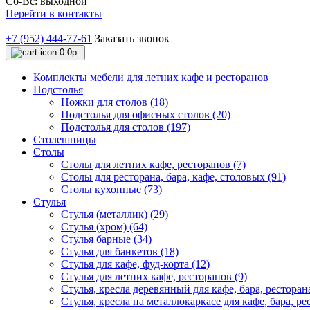
Сб-Вс: выходной
Перейти в контакты
+7 (952) 444-77-61
Заказать звонок
0
0р.
Комплекты мебели для летних кафе и ресторанов
Подстолья
Ножки для столов (18)
Подстолья для офисных столов (20)
Подстолья для столов (197)
Столешницы
Столы
Столы для летних кафе, ресторанов (7)
Столы для ресторана, бара, кафе, столовых (91)
Столы кухонные (73)
Стулья
Стулья (металлик) (29)
Стулья (хром) (64)
Стулья барные (34)
Стулья для банкетов (18)
Стулья для кафе, фуд-корта (12)
Стулья для летних кафе, ресторанов (9)
Стулья, кресла деревянный для кафе, бара, ресторана
Стулья, кресла на металлокаркасе для кафе, бара, ре